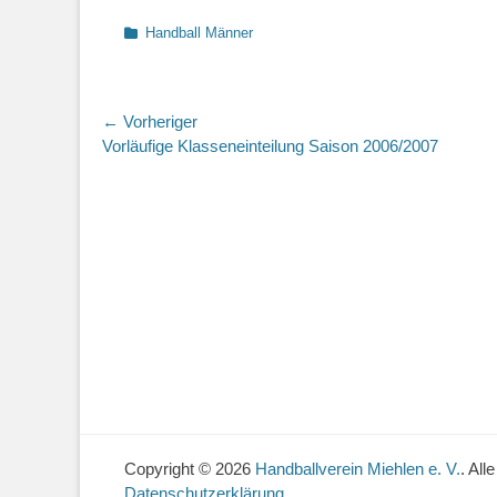
Kategorien
Handball Männer
Beitragsnavigation
← Vorheriger
Vorheriger
Vorläufige Klasseneinteilung Saison 2006/2007
Beitrag:
Copyright © 2026
Handballverein Miehlen e. V.
. All
Datenschutzerklärung