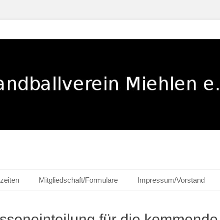
ehlen e. V.
zeiten
Mitgliedschaft/Formulare
Impressum/Vorstand
asseneinteilung für die kommende