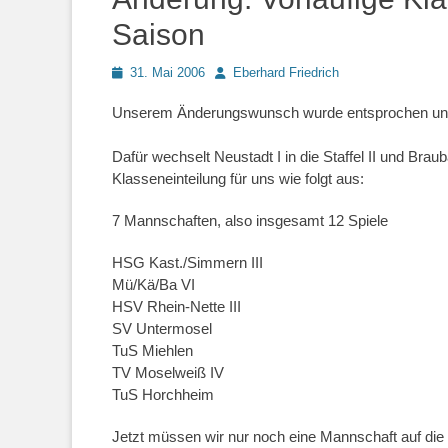
Saison
Posted
Autor
31. Mai 2006
Eberhard Friedrich
on
Unserem Änderungswunsch wurde entsprochen und wir 
Dafür wechselt Neustadt I in die Staffel II und Braub
Klasseneinteilung für uns wie folgt aus:
7 Mannschaften, also insgesamt 12 Spiele
HSG Kast./Simmern III
Mü/Kä/Ba VI
HSV Rhein-Nette III
SV Untermosel
TuS Miehlen
TV Moselweiß IV
TuS Horchheim
Jetzt müssen wir nur noch eine Mannschaft auf di