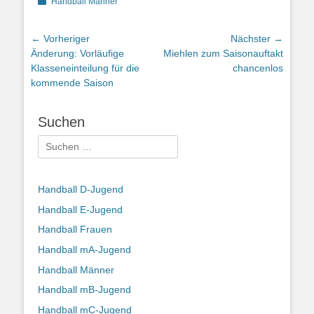
Kategorien
Handball Männer
Beitragsnavigation
← Vorheriger
Nächster →
Vorheriger
Nächster
Änderung: Vorläufige
Miehlen zum Saisonauftakt
Beitrag:
Beitrag:
Klasseneinteilung für die
chancenlos
kommende Saison
Suchen
Suchen
nach:
Handball D-Jugend
Handball E-Jugend
Handball Frauen
Handball mA-Jugend
Handball Männer
Handball mB-Jugend
Handball mC-Jugend