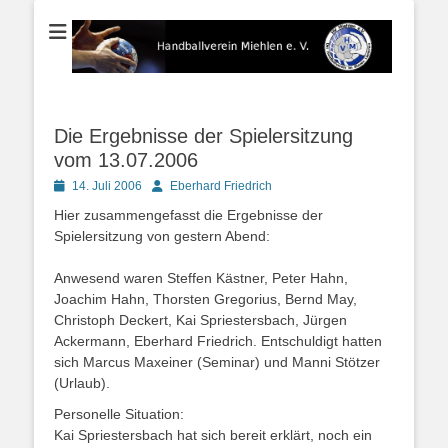
Der Handballverein im Blauen Ländchen
Handballverein
Miehlen e. V.
Die Ergebnisse der Spielersitzung
vom 13.07.2006
Posted
Autor
14. Juli 2006
Eberhard Friedrich
on
Hier zusammengefasst die Ergebnisse der
Spielersitzung von gestern Abend:
Anwesend waren Steffen Kästner, Peter Hahn,
Joachim Hahn, Thorsten Gregorius, Bernd May,
Christoph Deckert, Kai Spriestersbach, Jürgen
Ackermann, Eberhard Friedrich. Entschuldigt hatten
sich Marcus Maxeiner (Seminar) und Manni Stötzer
(Urlaub).
Personelle Situation:
Kai Spriestersbach hat sich bereit erklärt, noch ein