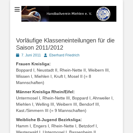
Der Handballverein im Blauen Ländchen
Handballverein
Miehlen e. V.
Vorläufige Klasseneinteilungen für die
Saison 2011/2012
Posted
Autor
7. Juni 2011
Eberhard Friedrich
on
Frauen Kreisliga:
Boppard I, Neustadt II, Rhein-Nette II, Weibern III,
Wissen I, Miehlen I, Kruft I, Mosel II (= 8
Mannschaften)
Männer Kreisliga Rhein/Eifel:
Untermosel I, Rhein-Nette III, Boppard I, Ahrweiler I,
Miehlen I, Welling III, Weibern III, Bendorf III,
Kast./Simmern III (= 9 Mannschaften)
Weibliche B-Jugend Bezirksliga:
Hamm I, Engers I, Rhein-Nette I, Betzdorf I,
Westerwald I, Untermosel I, Bassenheim II,