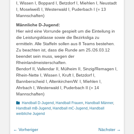
I, Wissen I, Boppard I, Betzdorf I, Miehlen I, Neustadt
I, Moselweiß I, Westerwald I, Puderbach I (= 13
Mannschaften)
Männliche D-Jugend:
Hier wird eine Vorrunde gespielt um die Einteilung in
die Leistungsklasse sowie die Bezirksliga zu
ermitteln. Alle Staffeln sollen aus 8 Teams bestehen.
Zu beachten ist, dass die Runde am 25./26.03.12
beendet sein muss, wegen der
Rheinlandmeisterschaften.
Bendorf II, Vallendar II, Mülheim II, Sinzig/Remagen I,
Rhein-Nette I, Wissen I, Kruft I, Betzdorf I,
Bannberscheid I, Altenkirchen/W. I, Miehlen I,
Ahrbach I, Westerwald I, Puderbach II (= 14
Mannschaften)
Kategorien
Handball D-Jugend
,
Handball Frauen
,
Handball Männer
,
Handball mB-Jugend
,
Handball mC-Jugend
,
Handball
weibliche Jugend
Beitragsnavigation
← Vorheriger
Nächster →