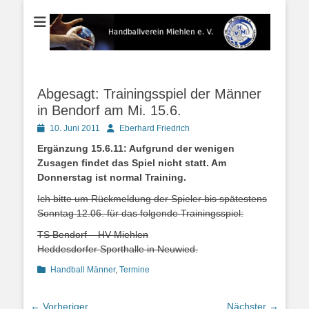
Der Handballverein im Blauen Ländchen
Handballverein
Miehlen e. V.
Abgesagt: Trainingsspiel der Männer
in Bendorf am Mi. 15.6.
Posted
Autor
10. Juni 2011
Eberhard Friedrich
on
Ergänzung 15.6.11: Aufgrund der wenigen
Zusagen findet das Spiel nicht statt. Am
Donnerstag ist normal Training.
Ich bitte um Rückmeldung der Spieler bis spätestens
Sonntag 12.06. für das folgende Trainingsspiel:
TS Bendorf – HV Miehlen
Heddesdorfer Sporthalle in Neuwied.
Kategorien
Handball Männer
,
Termine
Beitragsnavigation
← Vorheriger
Nächster →