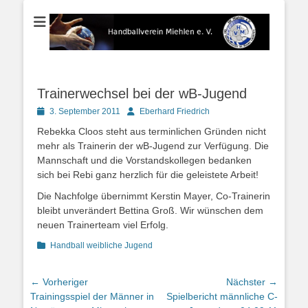
Der Handballverein im Blauen Ländchen
Handballverein
Miehlen e. V.
Trainerwechsel bei der wB-Jugend
Posted
Autor
3. September 2011
Eberhard Friedrich
on
Rebekka Cloos steht aus terminlichen Gründen nicht
mehr als Trainerin der wB-Jugend zur Verfügung. Die
Mannschaft und die Vorstandskollegen bedanken
sich bei Rebi ganz herzlich für die geleistete Arbeit!
Die Nachfolge übernimmt Kerstin Mayer, Co-Trainerin
bleibt unverändert Bettina Groß. Wir wünschen dem
neuen Trainerteam viel Erfolg.
Kategorien
Handball weibliche Jugend
Beitragsnavigation
← Vorheriger
Nächster →
Vorheriger
Nächster
Trainingsspiel der Männer in
Spielbericht männliche C-