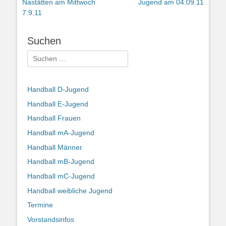
Beitrag:
Beitrag:
Nastätten am Mittwoch
Jugend am 04.09.11
7.9.11
Suchen
Suchen
nach:
Handball D-Jugend
Handball E-Jugend
Handball Frauen
Handball mA-Jugend
Handball Männer
Handball mB-Jugend
Handball mC-Jugend
Handball weibliche Jugend
Termine
Vorstandsinfos