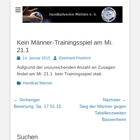
Der Handballverein im Blauen Ländchen
Handballverein
Miehlen e. V.
Kein Männer-Trainingsspiel am Mi.
21.1
Posted
Autor
14. Januar 2015
Eberhard Friedrich
on
Aufgrund der unzureichenden Anzahl an Zusagen
findet am Mi. 21.1. kein Trainingsspiel statt.
Kategorien
Handball Männer
Beitragsnavigation
← Vorheriger
Nächster →
Vorheriger
Nächster
Bewirtung, Sa. 17.01.15
Sieg der Männer gegen
Beitrag:
Beitrag:
Tabellenzweiten
Bassenheim
Suchen