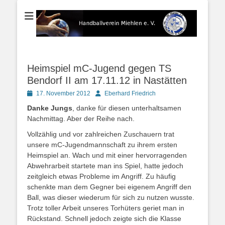
Der Handballverein im Blauen Ländchen
Handballverein
Miehlen e. V.
Heimspiel mC-Jugend gegen TS
Bendorf II am 17.11.12 in Nastätten
Posted
Autor
17. November 2012
Eberhard Friedrich
on
Danke Jungs
, danke für diesen unterhaltsamen
Nachmittag. Aber der Reihe nach.
Vollzählig und vor zahlreichen Zuschauern trat
unsere mC-Jugendmannschaft zu ihrem ersten
Heimspiel an. Wach und mit einer hervorragenden
Abwehrarbeit startete man ins Spiel, hatte jedoch
zeitgleich etwas Probleme im Angriff. Zu häufig
schenkte man dem Gegner bei eigenem Angriff den
Ball, was dieser wiederum für sich zu nutzen wusste.
Trotz toller Arbeit unseres Torhüters geriet man in
Rückstand. Schnell jedoch zeigte sich die Klasse