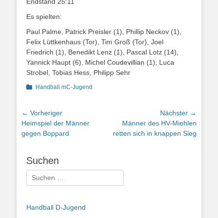
Endstand 25:11
Es spielten:
Paul Palme, Patrick Preisler (1), Phillip Neckov (1),
Felix Lüttkenhaus (Tor), Tim Groß (Tor), Joel
Friedrich (1), Benedikt Lenz (1), Pascal Lotz (14),
Yannick Haupt (6), Michel Coudevillian (1), Luca
Strobel, Tobias Hess, Philipp Sehr
Kategorien
Handball mC-Jugend
Beitragsnavigation
← Vorheriger
Nächster →
Vorheriger
Nächster
Heimspiel der Männer
Männer des HV-Miehlen
Beitrag:
Beitrag:
gegen Boppard
retten sich in knappen Sieg
Suchen
Suchen
nach:
Handball D-Jugend