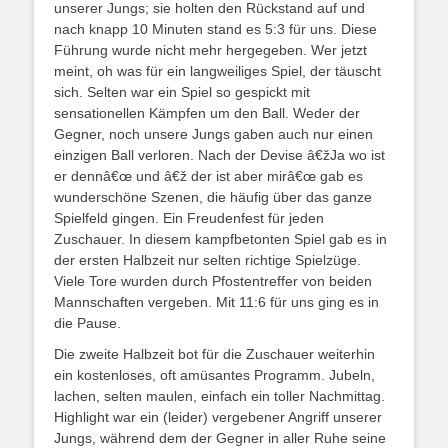
unserer Jungs; sie holten den Rückstand auf und
nach knapp 10 Minuten stand es 5:3 für uns. Diese
Führung wurde nicht mehr hergegeben. Wer jetzt
meint, oh was für ein langweiliges Spiel, der täuscht
sich. Selten war ein Spiel so gespickt mit
sensationellen Kämpfen um den Ball. Weder der
Gegner, noch unsere Jungs gaben auch nur einen
einzigen Ball verloren. Nach der Devise â€žJa wo ist
er dennâ€œ und â€ž der ist aber mirâ€œ gab es
wunderschöne Szenen, die häufig über das ganze
Spielfeld gingen. Ein Freudenfest für jeden
Zuschauer. In diesem kampfbetonten Spiel gab es in
der ersten Halbzeit nur selten richtige Spielzüge.
Viele Tore wurden durch Pfostentreffer von beiden
Mannschaften vergeben. Mit 11:6 für uns ging es in
die Pause.
Die zweite Halbzeit bot für die Zuschauer weiterhin
ein kostenloses, oft amüsantes Programm. Jubeln,
lachen, selten maulen, einfach ein toller Nachmittag.
Highlight war ein (leider) vergebener Angriff unserer
Jungs, während dem der Gegner in aller Ruhe seine