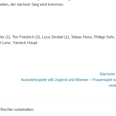
beiten, der nächste Sieg wird kommen.
er (1), Tim Friedrich (3), Luca Strobel (1), Tobias Hess, Philipp Sehr,
kt Lenz, Yannick Haupt
Nächste
Nächster
Auswärtsspiele wB-Jugend und Männer – Frauenspiel w
Beitrag:
verl
e Rechte vorbehalten.