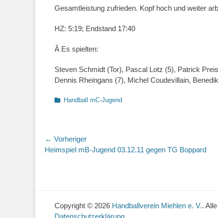
Gesamtleistung zufrieden. Kopf hoch und weiter ar
HZ: 5:19; Endstand 17:40
Â Es spielten:
Steven Schmidt (Tor), Pascal Lotz (5), Patrick Preisl
Dennis Rheingans (7), Michel Coudevillain, Benedi
Kategorien
Handball mC-Jugend
Beitragsnavigation
← Vorheriger
Vorheriger
Heimspiel mB-Jugend 03.12.11 gegen TG Boppard
Beitrag:
Copyright © 2026
Handballverein Miehlen e. V.
. All
Datenschutzerklärung