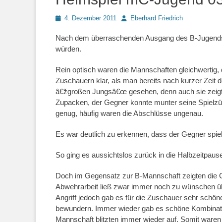
Posted
Autor
4. Dezember 2011
Eberhard Friedrich
on
Nach dem überraschenden Ausgang des B-Jugendsp
würden.
Rein optisch waren die Mannschaften gleichwertig,
Zuschauern klar, als man bereits nach kurzer Zeit d
â€žgroßen Jungsâ€œ gesehen, denn auch sie zeigten 
Zupacken, der Gegner konnte munter seine Spielzüge
genug, häufig waren die Abschlüsse ungenau.
Es war deutlich zu erkennen, dass der Gegner spie
So ging es aussichtslos zurück in die Halbzeitpaus
Doch im Gegensatz zur B-Mannschaft zeigten die C-
Abwehrarbeit ließ zwar immer noch zu wünschen übr
Angriff jedoch gab es für die Zuschauer sehr schön
bewundern. Immer wieder gab es schöne Kombinatio
Mannschaft blitzten immer wieder auf. Somit waren 