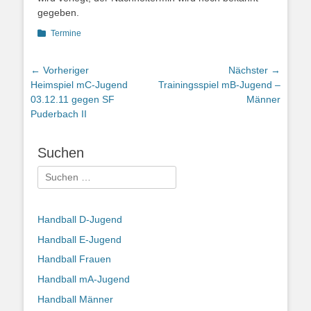
gegeben.
Kategorien
Termine
Beitragsnavigation
← Vorheriger
Nächster →
Vorheriger
Nächster
Heimspiel mC-Jugend
Trainingsspiel mB-Jugend –
Beitrag:
Beitrag:
03.12.11 gegen SF
Männer
Puderbach II
Suchen
Suchen
nach:
Handball D-Jugend
Handball E-Jugend
Handball Frauen
Handball mA-Jugend
Handball Männer