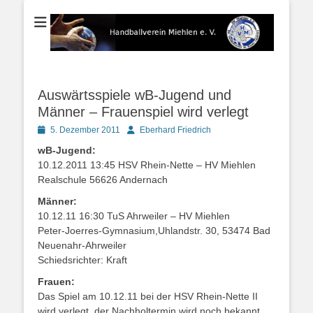
Der Handballverein im Blauen Ländchen
Handballverein
Miehlen e. V.
Auswärtsspiele wB-Jugend und
Männer – Frauenspiel wird verlegt
Posted
Autor
5. Dezember 2011
Eberhard Friedrich
on
wB-Jugend:
10.12.2011 13:45 HSV Rhein-Nette – HV Miehlen
Realschule 56626 Andernach
Männer:
10.12.11 16:30 TuS Ahrweiler – HV Miehlen
Peter-Joerres-Gymnasium,Uhlandstr. 30, 53474 Bad
Neuenahr-Ahrweiler
Schiedsrichter: Kraft
Frauen:
Das Spiel am 10.12.11 bei der HSV Rhein-Nette II
wird verlegt, der Nachholtermin wird noch bekannt