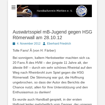
Der Handballverein im Blauen Ländchen
Handballverein
Miehlen e. V.
Auswärtsspiel mB-Jugend gegen HSG
Römerwall am 28.10.12
Posted
Autor
4. November 2012
Eberhard Friedrich
on
Tolle Fans! Â (von H. Färber)
Bei sonnigem, kaltem Herbstwetter machten sich ca.
20 Fans Â des HVM – der jüngste 11 Jahre alt, der
älteste 84! – durch ein sehr schönes Rheintal auf den
Weg nach Rheinbrohl zum Spiel gegen die HSG
Römerwall. Die Stimmung war gut, die Hoffnung
ungebrochen, so dass der Autor des Berichts die
Chance nutzt, allen für Ihre Unterstützung und den
Enthusiasmus zu danken!
Es wurde auch Handball gespielt, in der ersten
Halbzeit leider mehrheitlich vom Gegner, der unseren