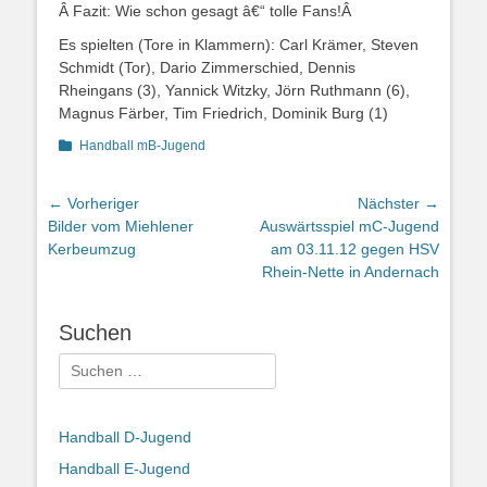
Â Fazit: Wie schon gesagt â€“ tolle Fans!Â
Es spielten (Tore in Klammern): Carl Krämer, Steven
Schmidt (Tor), Dario Zimmerschied, Dennis
Rheingans (3), Yannick Witzky, Jörn Ruthmann (6),
Magnus Färber, Tim Friedrich, Dominik Burg (1)
Kategorien
Handball mB-Jugend
Beitragsnavigation
← Vorheriger
Nächster →
Vorheriger
Nächster
Bilder vom Miehlener
Auswärtsspiel mC-Jugend
Beitrag:
Beitrag:
Kerbeumzug
am 03.11.12 gegen HSV
Rhein-Nette in Andernach
Suchen
Suchen
nach:
Handball D-Jugend
Handball E-Jugend