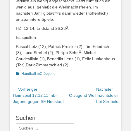
wirklich ein wenig abgeschreckt. Jetzt ruht euch ein
wenig aus, genießt die Weihnachtsferien. Im
nächsten Jahr gibtâ€™s dann wieder (hoffentlich)
entspanntere Spiele.
HZ: 12:14; Endstand 26:28Â
Es spielten:
Pascal Lotz (12), Patrick Preisler (2), Tim Friedrich
(8), Luca Strobel (2), Philipp Sehr,Â Michel
Coudevillain (1), Benedikt Lenz (1), Felix Lüttkenhaus
(Tor),DarioZimmerschied (2)
Kategorien
Handball mC-Jugend
Beitragsnavigation
← Vorheriger
Nächster →
Vorheriger
Nächster
Heimspiel 17.12.11 mB-
C-Jugend Weihnachtsfeier
Beitrag:
Beitrag:
Jugend gegen SF Neustadt
bei Strobels
Suchen
Suchen