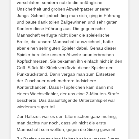
verschlafen, sondern nutzte die anfängliche
Unsicherheit und groben Abwehrpatzer unserer
Jungs. Schnell jedoch fing man sich, ging in Führung
und baute dank tollen Ballgewinnen und sehr guten
Kontern diese Führung aus. Die gegnerische
Mannschaft verfügte nicht über die spielerische
Breite, die unsere Mannschaft auszeichnet, hatte
aber einen sehr guten Spieler dabei. Genau dieser
Spieler bereitete unserer Abwehr ununterbrochen
Kopfschmerzen. Sie bekamen ihn einfach nicht in den
Griff. Stück für Stück verkürzte dieser Spieler den
Punktrückstand. Dann vergab man zum Entsetzen
der Zuschauer noch mehrere todsichere
Konterchancen. Dass I-Tüpfelchen kam dann mit
einem Wechselfehler, der uns eine 2-Minuten-Strafe
bescherte. Das darauffolgende Unterzahlspiel war
wiederum super toll.
Zur Halbzeit war es den Eltern schon ganz mulmig,
man dachte nur noch, dass wir nicht die erste
Mannschaft sein wollten, gegen die Sinzig gewinnt.
Zu Beginn der zweiten Halbzeit sahen unsere Jungs