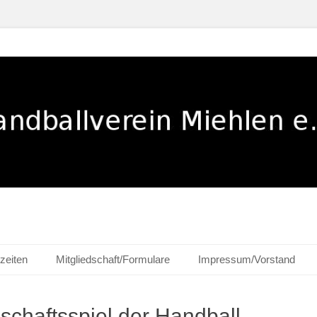
ehlen e. V.
zeiten
Mitgliedschaft/Formulare
Impressum/Vorstand
haftsspiel der Handball-