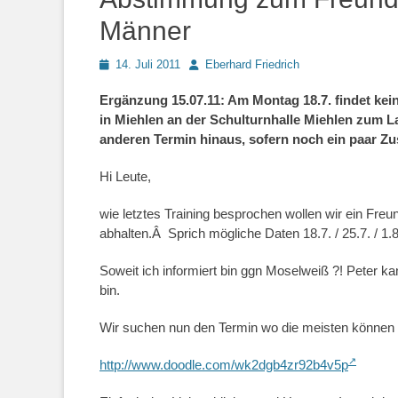
Männer
Posted
Autor
14. Juli 2011
Eberhard Friedrich
on
Ergänzung 15.07.11: Am Montag 18.7. findet kein 
in Miehlen an der Schulturnhalle Miehlen zum La
anderen Termin hinaus, sofern noch ein paar 
Hi Leute,
wie letztes Training besprochen wollen wir ein Fre
abhalten.Â Sprich mögliche Daten 18.7. / 25.7. / 1.8
Soweit ich informiert bin ggn Moselweiß ?! Peter ka
bin.
Wir suchen nun den Termin wo die meisten können 
http://www.doodle.com/wk2dgb4zr92b4v5p