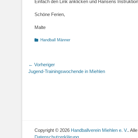
Einfach den Link anklicken und Hansens Instrukti
Schöne Ferien,
Malte
Kategorien
Handball Männer
Beitragsnavigation
← Vorheriger
Vorheriger
Jugend-Trainingswochende in Miehlen
Beitrag:
Copyright © 2026
Handballverein Miehlen e. V.
. All
Datenschutzerklärung