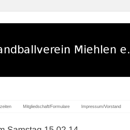
ehlen e. V.
zeiten
Mitgliedschaft/Formulare
Impressum/Vorstand
m Samstag 15.02.14