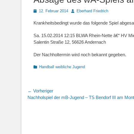
Posted
Autor
12. Februar 2014
Eberhard Friedrich
on
Krankheitsbedingt wurde das folgende Spiel abgesa
Sa. 15.02.2014 12:15 BLWA Rhein-Nette â€“ HV Mi
Salentin Straße 12, 56626 Andernach
Der Nachholtermin wird noch bekannt gegeben.
Kategorien
Handball weibliche Jugend
Beitragsnavigation
← Vorheriger
Vorheriger
Nachholspiel der mB-Jugend – TS Bendorf III am Mon
Beitrag: