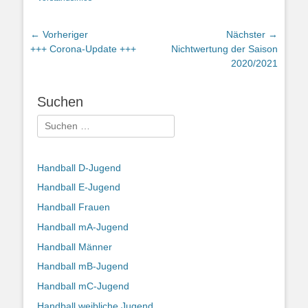
Beitragsnavigation
← Vorheriger
Nächster →
Vorheriger
Nächster
+++ Corona-Update +++
Nichtwertung der Saison
Beitrag:
Beitrag:
2020/2021
Suchen
Suchen
nach:
Handball D-Jugend
Handball E-Jugend
Handball Frauen
Handball mA-Jugend
Handball Männer
Handball mB-Jugend
Handball mC-Jugend
Handball weibliche Jugend