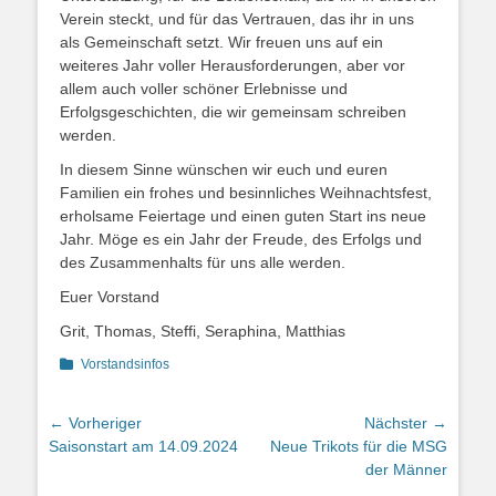
Verein steckt, und für das Vertrauen, das ihr in uns
als Gemeinschaft setzt. Wir freuen uns auf ein
weiteres Jahr voller Herausforderungen, aber vor
allem auch voller schöner Erlebnisse und
Erfolgsgeschichten, die wir gemeinsam schreiben
werden.
In diesem Sinne wünschen wir euch und euren
Familien ein frohes und besinnliches Weihnachtsfest,
erholsame Feiertage und einen guten Start ins neue
Jahr. Möge es ein Jahr der Freude, des Erfolgs und
des Zusammenhalts für uns alle werden.
Euer Vorstand
Grit, Thomas, Steffi, Seraphina, Matthias
Kategorien
Vorstandsinfos
Beitragsnavigation
← Vorheriger
Nächster →
Vorheriger
Nächster
Saisonstart am 14.09.2024
Neue Trikots für die MSG
Beitrag:
Beitrag:
der Männer