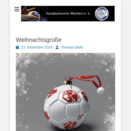
Der Handballverein im Blauen Ländchen
Handballverein
Miehlen e. V.
Weihnachtsgrüße
Posted
Autor
23. Dezember 2024
Thomas Diehl
on