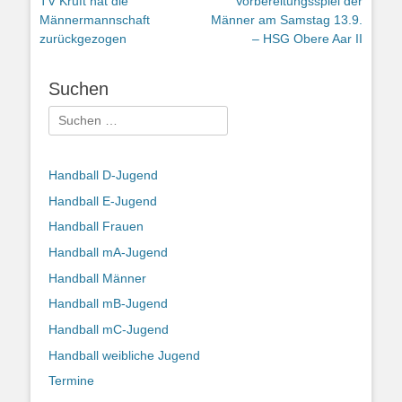
TV Kruft hat die
Vorbereitungsspiel der
Beitrag:
Beitrag:
Männermannschaft
Männer am Samstag 13.9.
zurückgezogen
– HSG Obere Aar II
Suchen
Suchen
nach:
Handball D-Jugend
Handball E-Jugend
Handball Frauen
Handball mA-Jugend
Handball Männer
Handball mB-Jugend
Handball mC-Jugend
Handball weibliche Jugend
Termine