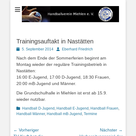
Der Handballverein im Blauen Ländchen
Handballverein
Miehlen e. V.
Trainingsauftakt in Nastätten
Posted
Autor
5. September 2014
Eberhard Friedrich
on
Nach dem Ende der Sommerferien beginnt am
Montag wieder der reguläre Trainingsbetrieb in
Nastätten:
16:00 E-Jugend, 17:00 D-Jugend, 18:30 Frauen,
20:00 mB-Jugend und Männer.
Die Grundschulhalle in Miehlen ist erst ab 15.9.
wieder nutzbar.
Kategorien
Handball D-Jugend
,
Handball E-Jugend
,
Handball Frauen
,
Handball Männer
,
Handball mB-Jugend
,
Termine
Beitragsnavigation
← Vorheriger
Nächster →
Vorheriger
Nächster