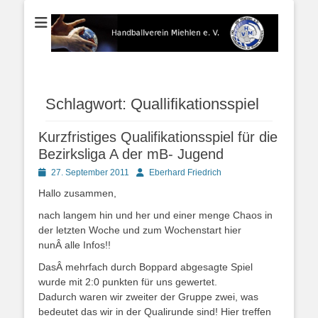
Der Handballverein im Blauen Ländchen
Handballverein
Miehlen e. V.
Schlagwort:
Quallifikationsspiel
Kurzfristiges Qualifikationsspiel für die
Bezirksliga A der mB- Jugend
Posted
Autor
27. September 2011
Eberhard Friedrich
on
Hallo zusammen,
nach langem hin und her und einer menge Chaos in
der letzten Woche und zum Wochenstart hier
nunÂ alle Infos!!
DasÂ mehrfach durch Boppard abgesagte Spiel
wurde mit 2:0 punkten für uns gewertet.
Dadurch waren wir zweiter der Gruppe zwei, was
bedeutet das wir in der Qualirunde sind! Hier treffen