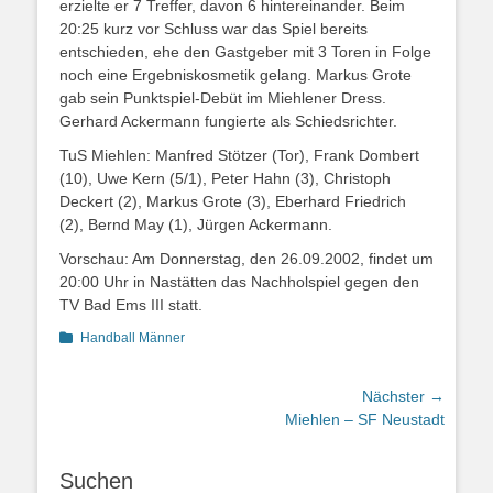
erzielte er 7 Treffer, davon 6 hintereinander. Beim
20:25 kurz vor Schluss war das Spiel bereits
entschieden, ehe den Gastgeber mit 3 Toren in Folge
noch eine Ergebniskosmetik gelang. Markus Grote
gab sein Punktspiel-Debüt im Miehlener Dress.
Gerhard Ackermann fungierte als Schiedsrichter.
TuS Miehlen: Manfred Stötzer (Tor), Frank Dombert
(10), Uwe Kern (5/1), Peter Hahn (3), Christoph
Deckert (2), Markus Grote (3), Eberhard Friedrich
(2), Bernd May (1), Jürgen Ackermann.
Vorschau: Am Donnerstag, den 26.09.2002, findet um
20:00 Uhr in Nastätten das Nachholspiel gegen den
TV Bad Ems III statt.
Kategorien
Handball Männer
Beitragsnavigation
Nächster →
Nächster
Miehlen – SF Neustadt
Beitrag:
Suchen