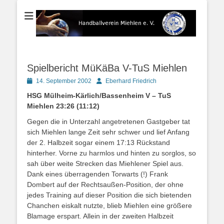
Der Handballverein im Blauen Ländchen
Handballverein
Miehlen e. V.
Spielbericht MüKäBa V-TuS Miehlen
Posted
Autor
14. September 2002
Eberhard Friedrich
on
HSG Mülheim-Kärlich/Bassenheim V – TuS
Miehlen 23:26 (11:12)
Gegen die in Unterzahl angetretenen Gastgeber tat
sich Miehlen lange Zeit sehr schwer und lief Anfang
der 2. Halbzeit sogar einem 17:13 Rückstand
hinterher. Vorne zu harmlos und hinten zu sorglos, so
sah über weite Strecken das Miehlener Spiel aus.
Dank eines überragenden Torwarts (!) Frank
Dombert auf der Rechtsaußen-Position, der ohne
jedes Training auf dieser Position die sich bietenden
Chanchen eiskalt nutzte, blieb Miehlen eine größere
Blamage erspart. Allein in der zweiten Halbzeit