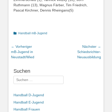
Ruthmann (13), Magnus Färber, Tim Friedrich,
Pascal Kirchner, Dennis Rheingans(5)
Kategorien
Handball mB-Jugend
Beitragsnavigation
← Vorheriger
Nächster →
Vorheriger
Nächster
mB-Jugend in
Schiedsrichter-
Beitrag:
Beitrag:
Neustadt/Wied
Neuausbildung
Suchen
Suchen
nach:
Handball D-Jugend
Handball E-Jugend
Handball Frauen