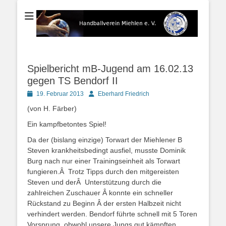
Der Handballverein im Blauen Ländchen
Handballverein
Miehlen e. V.
Spielbericht mB-Jugend am 16.02.13
gegen TS Bendorf II
Posted
Autor
19. Februar 2013
Eberhard Friedrich
on
(von H. Färber)
Ein kampfbetontes Spiel!
Da der (bislang einzige) Torwart der Miehlener B
Steven krankheitsbedingt ausfiel, musste Dominik
Burg nach nur einer Trainingseinheit als Torwart
fungieren.Â Trotz Tipps durch den mitgereisten
Steven und derÂ Unterstützung durch die
zahlreichen Zuschauer Â konnte ein schneller
Rückstand zu Beginn Â der ersten Halbzeit nicht
verhindert werden. Bendorf führte schnell mit 5 Toren
Vorsprung, obwohl unsere Jungs gut kämpften.