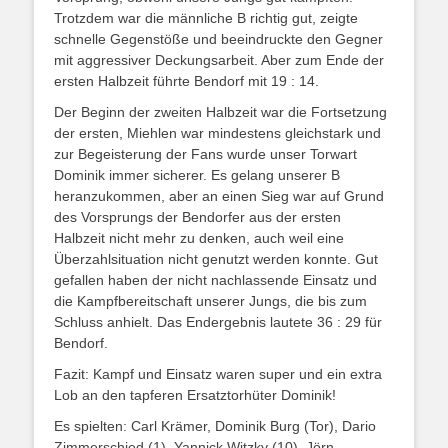
Trotzdem war die männliche B richtig gut, zeigte
schnelle Gegenstöße und beeindruckte den Gegner
mit aggressiver Deckungsarbeit. Aber zum Ende der
ersten Halbzeit führte Bendorf mit 19 : 14.
Der Beginn der zweiten Halbzeit war die Fortsetzung
der ersten, Miehlen war mindestens gleichstark und
zur Begeisterung der Fans wurde unser Torwart
Dominik immer sicherer. Es gelang unserer B
heranzukommen, aber an einen Sieg war auf Grund
des Vorsprungs der Bendorfer aus der ersten
Halbzeit nicht mehr zu denken, auch weil eine
Überzahlsituation nicht genutzt werden konnte. Gut
gefallen haben der nicht nachlassende Einsatz und
die Kampfbereitschaft unserer Jungs, die bis zum
Schluss anhielt. Das Endergebnis lautete 36 : 29 für
Bendorf.
Fazit: Kampf und Einsatz waren super und ein extra
Lob an den tapferen Ersatztorhüter Dominik!
Es spielten: Carl Krämer, Dominik Burg (Tor), Dario
Zimmerschied (1), Yannick Witzky (10), Jörn