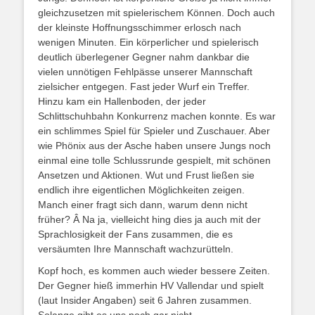
gleichzusetzen mit spielerischem Können. Doch auch
der kleinste Hoffnungsschimmer erlosch nach
wenigen Minuten. Ein körperlicher und spielerisch
deutlich überlegener Gegner nahm dankbar die
vielen unnötigen Fehlpässe unserer Mannschaft
zielsicher entgegen. Fast jeder Wurf ein Treffer.
Hinzu kam ein Hallenboden, der jeder
Schlittschuhbahn Konkurrenz machen konnte. Es war
ein schlimmes Spiel für Spieler und Zuschauer. Aber
wie Phönix aus der Asche haben unsere Jungs noch
einmal eine tolle Schlussrunde gespielt, mit schönen
Ansetzen und Aktionen. Wut und Frust ließen sie
endlich ihre eigentlichen Möglichkeiten zeigen.
Manch einer fragt sich dann, warum denn nicht
früher? Â Na ja, vielleicht hing dies ja auch mit der
Sprachlosigkeit der Fans zusammen, die es
versäumten Ihre Mannschaft wachzurütteln.
Kopf hoch, es kommen auch wieder bessere Zeiten.
Der Gegner hieß immerhin HV Vallendar und spielt
(laut Insider Angaben) seit 6 Jahren zusammen.
Solange gibt es uns noch gar nicht.