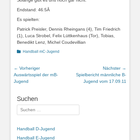
Endstand: 46:5Â
Es spielten:
Patrick Preisler, Dennis Rheingans (4), Tim Friedrich
(1), Luca Strobel, Felix Lüttkenhaus (Tor), Tobias,
Benedikt Lenz, Michel Coudevillian
Kategorien
Handball mC-Jugend
Beitragsnavigation
← Vorheriger
Nächster →
Vorheriger
Nächster
Auswärtsspiel der mB-
Spielbericht männliche B-
Beitrag:
Beitrag:
Jugend
Jugend vom 17.09.11
Suchen
Suchen
nach:
Handball D-Jugend
Handball E-Jugend