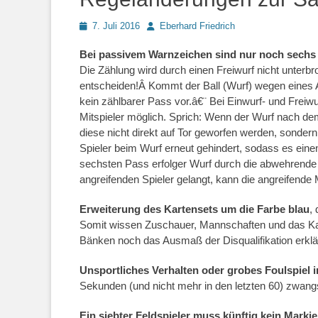
Posted
Autor
7. Juli 2016
Eberhard Friedrich
on
Bei passivem Warnzeichen sind nur noch sechs 
Die Zählung wird durch einen Freiwurf nicht unterbr
entscheiden!Â Kommt der Ball (Wurf) wegen eines Ab
kein zählbarer Pass vor.â€¨ Bei Einwurf- und Frei
Mitspieler möglich. Sprich: Wenn der Wurf nach d
diese nicht direkt auf Tor geworfen werden, sondern
Spieler beim Wurf erneut gehindert, sodass es eine
sechsten Pass erfolger Wurf durch die abwehrende
angreifenden Spieler gelangt, kann die angreifende
Erweiterung des Kartensets um die Farbe blau
,
Somit wissen Zuschauer, Mannschaften und das Kam
Bänken noch das Ausmaß der Disqualifikation erkl
Unsportliches Verhalten oder grobes Foulspiel 
Sekunden (und nicht mehr in den letzten 60) zwang
Ein siebter Feldspieler muss künftig kein Mark