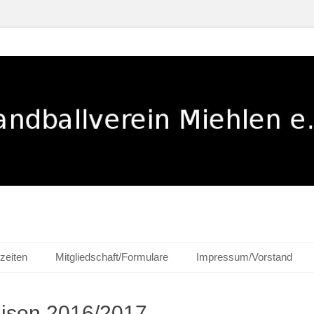
ehlen e. V.
zeiten
Mitgliedschaft/Formulare
Impressum/Vorstand
ison 2016/2017