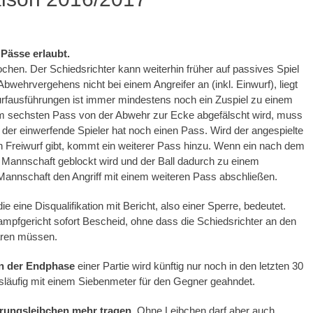
Pässe erlaubt.
ochen. Der Schiedsrichter kann weiterhin früher auf passives Spiel
wehrvergehens nicht bei einem Angreifer an (inkl. Einwurf), liegt
wurfausführungen ist immer mindestens noch ein Zuspiel zu einem
em sechsten Pass von der Abwehr zur Ecke abgefälscht wird, muss
 der einwerfende Spieler hat noch einen Pass. Wird der angespielte
n Freiwurf gibt, kommt ein weiterer Pass hinzu. Wenn ein nach dem
 Mannschaft geblockt wird und der Ball dadurch zu einem
 Mannschaft den Angriff mit einem weiteren Pass abschließen.
 die eine Disqualifikation mit Bericht, also einer Sperre, bedeutet.
pfgericht sofort Bescheid, ohne dass die Schiedsrichter an den
ären müssen.
in der Endphase
einer Partie wird künftig nur noch in den letzten 30
släufig mit einem Siebenmeter für den Gegner geahndet.
ierungsleibchen mehr tragen
. Ohne Leibchen darf aber auch