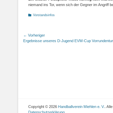
niemand ins Tor, wenn sich der Gegner im Angriff be
Kategorien
Vorstandsinfos
Beitragsnavigation
← Vorheriger
Vorheriger
Ergebnisse unseres D-Jugend EVM-Cup Vorrundentur
Beitrag:
Copyright © 2026
Handballverein Miehlen e. V.
. All
Datenschutzerklärung