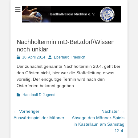
Der Handballverein im Blauen Ländchen
Handballverein
Miehlen e. V.
Nachholtermin mD-Betzdorf/Wissen
noch unklar
Posted
Autor
10. April 2014
Eberhard Friedrich
on
Der zunächst genannte Nachholtermin 28.4. geht bei
den Gästen nicht, hier war die Staffelleitung etwas
voreilig. Der endgültige Termin wird nach den
Osterferien bekannt gegeben.
Kategorien
Handball D-Jugend
Beitragsnavigation
← Vorheriger
Nächster →
Vorheriger
Nächster
Auswärtsspiel der Männer
Absage des Männer-Spiels
Beitrag:
Beitrag:
in Kastellaun am Samstag
12.4.