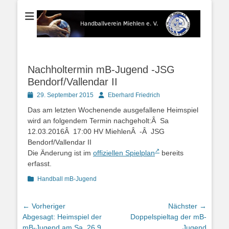
Der Handballverein im Blauen Ländchen
Handballverein
Miehlen e. V.
Nachholtermin mB-Jugend -JSG
Bendorf/Vallendar II
Posted
Autor
29. September 2015
Eberhard Friedrich
on
Das am letzten Wochenende ausgefallene Heimspiel
wird an folgendem Termin nachgeholt:Â Sa
12.03.2016Â 17:00 HV MiehlenÂ -Â JSG
Bendorf/Vallendar II
Die Änderung ist im
offiziellen Spielplan
bereits
erfasst.
Kategorien
Handball mB-Jugend
Beitragsnavigation
← Vorheriger
Nächster →
Vorheriger
Nächster
Abgesagt: Heimspiel der
Doppelspieltag der mB-
Beitrag:
Beitrag:
mB-Jugend am Sa. 26.9.
Jugend