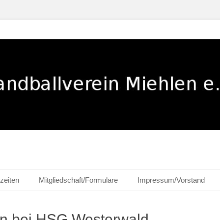
ehlen e. V.
zeiten
Mitgliedschaft/Formulare
Impressum/Vorstand
en bei HSG Westerwald