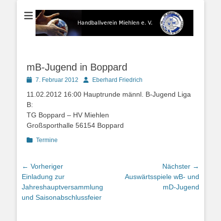
Der Handballverein im Blauen Ländchen
Handballverein
Miehlen e. V.
mB-Jugend in Boppard
Posted
Autor
7. Februar 2012
Eberhard Friedrich
on
11.02.2012 16:00 Hauptrunde männl. B-Jugend Liga
B:
TG Boppard – HV Miehlen
Großsporthalle 56154 Boppard
Kategorien
Termine
Beitragsnavigation
← Vorheriger
Nächster →
Vorheriger
Nächster
Einladung zur
Auswärtsspiele wB- und
Beitrag:
Beitrag:
Jahreshauptversammlung
mD-Jugend
und Saisonabschlussfeier