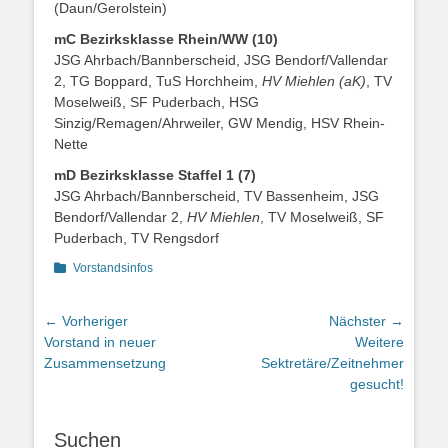
(Daun/Gerolstein)
mC Bezirksklasse Rhein/WW (10)
JSG Ahrbach/Bannberscheid, JSG Bendorf/Vallendar
2, TG Boppard, TuS Horchheim,
HV Miehlen (aK)
, TV
Moselweiß, SF Puderbach, HSG
Sinzig/Remagen/Ahrweiler, GW Mendig, HSV Rhein-
Nette
mD Bezirksklasse Staffel 1 (7)
JSG Ahrbach/Bannberscheid, TV Bassenheim, JSG
Bendorf/Vallendar 2,
HV Miehlen
, TV Moselweiß, SF
Puderbach, TV Rengsdorf
Kategorien
Vorstandsinfos
Beitragsnavigation
← Vorheriger
Nächster →
Vorheriger
Nächster
Vorstand in neuer
Weitere
Beitrag:
Beitrag:
Zusammensetzung
Sektretäre/Zeitnehmer
gesucht!
Suchen