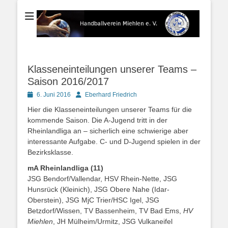
Der Handballverein im Blauen Ländchen
Handballverein
Miehlen e. V.
Klasseneinteilungen unserer Teams –
Saison 2016/2017
Posted
Autor
6. Juni 2016
Eberhard Friedrich
on
Hier die Klasseneinteilungen unserer Teams für die
kommende Saison. Die A-Jugend tritt in der
Rheinlandliga an – sicherlich eine schwierige aber
interessante Aufgabe. C- und D-Jugend spielen in der
Bezirksklasse.
mA Rheinlandliga (11)
JSG Bendorf/Vallendar, HSV Rhein-Nette, JSG
Hunsrück (Kleinich), JSG Obere Nahe (Idar-
Oberstein), JSG MjC Trier/HSC Igel, JSG
Betzdorf/Wissen, TV Bassenheim, TV Bad Ems,
HV
Miehlen
, JH Mülheim/Urmitz, JSG Vulkaneifel