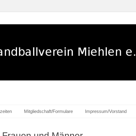
ehlen e. V.
zeiten
Mitgliedschaft/Formulare
Impressum/Vorstand
 Frauen und Männer