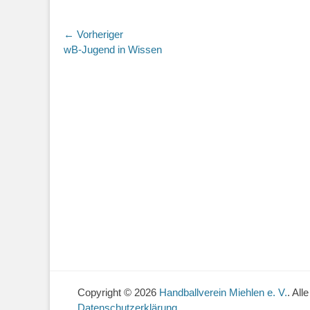
Beitragsnavigation
← Vorheriger
Vorheriger
wB-Jugend in Wissen
Beitrag:
Copyright © 2026
Handballverein Miehlen e. V.
. All
Datenschutzerklärung