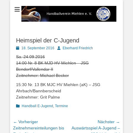
Der Handballverein im Blauen Ländchen
Handballverein
Miehlen e. V.
Heimspiel der C-Jugend
Posted
Autor
18. September 2016
Eberhard Friedrich
on
Sa. 24.09.2016
14:00 Nr. 8 BK MJD HV Miehlen – JSG
Bendorf/Vallendar II
Zeitnehmer: Michael Becker
15:30 Nr. 13 BK MJC HV Miehlen (aK) – JSG
Ahrbach/Bannberscheid
Zeitnehmer: Grit Palme
Kategorien
Handball E-Jugend
,
Termine
Beitragsnavigation
← Vorheriger
Nächster →
Vorheriger
Nächster
Zeitnehmereinteilungen bis
Auswärtsspiel A-Jugend –