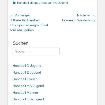
Kategorien
Handball Männer
,
Handball mC-Jugend
Beitragsnavigation
← Vorheriger
Nächster →
Vorheriger
Nächster
1 Karte für Handball
Frauen in Westerburg
Beitrag:
Beitrag:
Champions-League Final
four abzugeben
Suchen
Suchen
nach:
Handball D-Jugend
Handball E-Jugend
Handball Frauen
Handball mA-Jugend
Handball Männer
Handball mB-Jugend