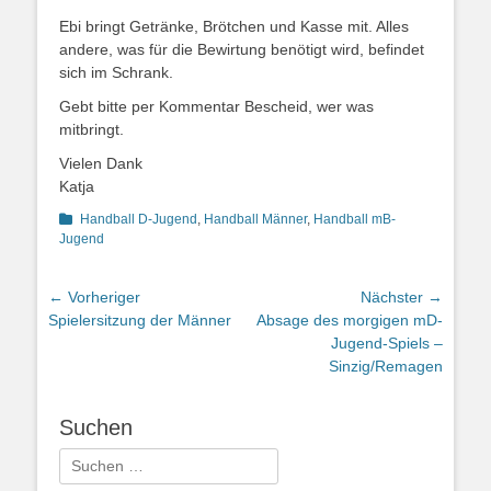
Ebi bringt Getränke, Brötchen und Kasse mit. Alles
andere, was für die Bewirtung benötigt wird, befindet
sich im Schrank.
Gebt bitte per Kommentar Bescheid, wer was
mitbringt.
Vielen Dank
Katja
Kategorien
Handball D-Jugend
,
Handball Männer
,
Handball mB-
Jugend
Beitragsnavigation
← Vorheriger
Nächster →
Vorheriger
Nächster
Spielersitzung der Männer
Absage des morgigen mD-
Beitrag:
Beitrag:
Jugend-Spiels –
Sinzig/Remagen
Suchen
Suchen
nach: