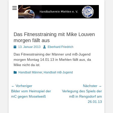
Der Handballverein im Blauen Ländchen
Handballverein
Miehlen e. V.
Das Fitnesstraining mit Mike Louven
morgen fällt aus
Posted
Autor
13. Januar 2013
Eberhard Friedrich
on
Das Fitnesstraining der Männer und mB-Jugend
morgen Montag 14.01.13 in Miehlen fällt aus, da
Mike nicht da ist.
Kategorien
Handball Männer
,
Handball mB-Jugend
Beitragsnavigation
← Vorheriger
Nächster →
Vorheriger
Nächster
Bilder vom Heimspiel der
Verlegung des Spiels der
Beitrag:
Beitrag:
mC gegen Moselweiß
mB in Rengsdorf am
26.01.13