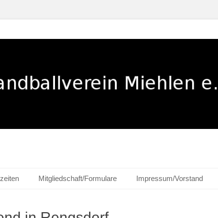
ehlen e. V.
zeiten
Mitgliedschaft/Formulare
Impressum/Vorstand
end in Rengsdorf