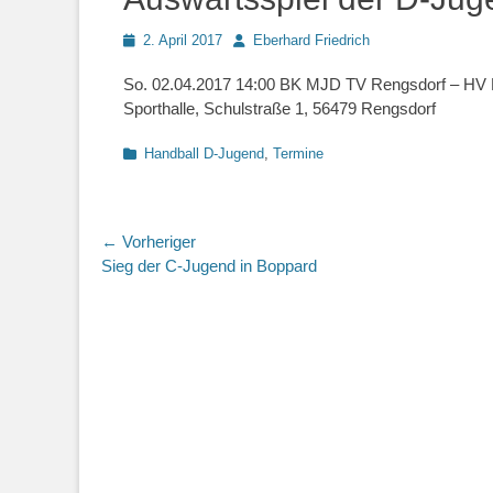
Posted
Autor
2. April 2017
Eberhard Friedrich
on
So. 02.04.2017 14:00 BK MJD TV Rengsdorf – HV 
Sporthalle, Schulstraße 1, 56479 Rengsdorf
Kategorien
Handball D-Jugend
,
Termine
Beitragsnavigation
← Vorheriger
Vorheriger
Sieg der C-Jugend in Boppard
Beitrag: