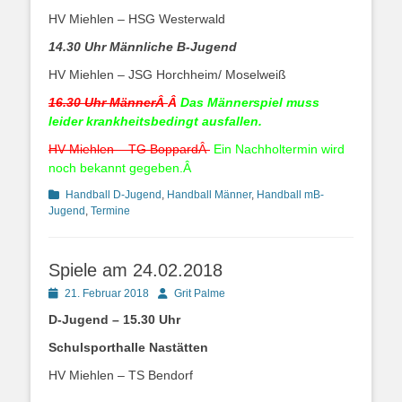
HV Miehlen – HSG Westerwald
14.30 Uhr Männliche B-Jugend
HV Miehlen – JSG Horchheim/ Moselweiß
16.30 Uhr MännerÂ
Â
Das Männerspiel muss
leider krankheitsbedingt ausfallen.
HV Miehlen – TG BoppardÂ
Ein Nachholtermin wird
noch bekannt gegeben.Â
Kategorien
Handball D-Jugend
,
Handball Männer
,
Handball mB-
Jugend
,
Termine
Spiele am 24.02.2018
Posted
Autor
21. Februar 2018
Grit Palme
on
D-Jugend – 15.30 Uhr
Schulsporthalle Nastätten
HV Miehlen – TS Bendorf