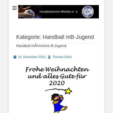
Der Handballverein im Blauen Ländchen
Handballverein
Miehlen e. V.
Kategorie:
Handball mB-Jugend
Handball mÃ¤nnliche B-Jugend
Posted
Autor
24. Dezember 2019
Thomas Diehl
on