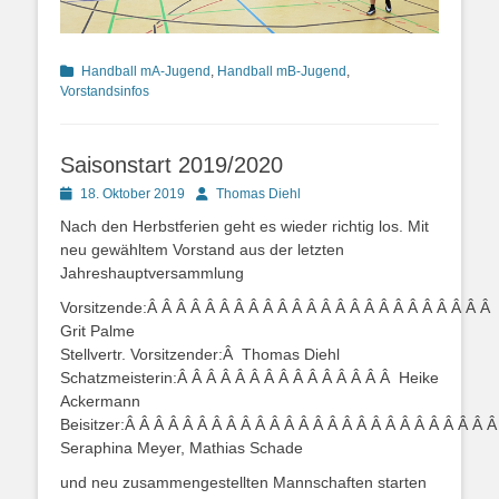
Kategorien
Handball mA-Jugend
,
Handball mB-Jugend
,
Vorstandsinfos
Saisonstart 2019/2020
Posted
Autor
18. Oktober 2019
Thomas Diehl
on
Nach den Herbstferien geht es wieder richtig los. Mit
neu gewähltem Vorstand aus der letzten
Jahreshauptversammlung
Vorsitzende:Â Â Â Â Â Â Â Â Â Â Â Â Â Â Â Â Â Â Â Â Â Â Â Â
Grit Palme
Stellvertr. Vorsitzender:Â Thomas Diehl
Schatzmeisterin:Â Â Â Â Â Â Â Â Â Â Â Â Â Â Â Heike
Ackermann
Beisitzer:Â Â Â Â Â Â Â Â Â Â Â Â Â Â Â Â Â Â Â Â Â Â Â Â Â 
Seraphina Meyer, Mathias Schade
und neu zusammengestellten Mannschaften starten