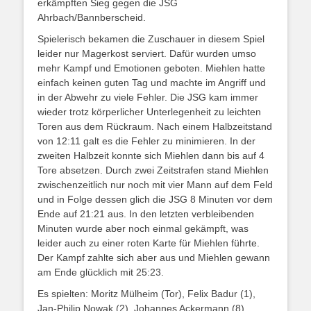
erkämpften Sieg gegen die JSG
Ahrbach/Bannberscheid.
Spielerisch bekamen die Zuschauer in diesem Spiel
leider nur Magerkost serviert. Dafür wurden umso
mehr Kampf und Emotionen geboten. Miehlen hatte
einfach keinen guten Tag und machte im Angriff und
in der Abwehr zu viele Fehler. Die JSG kam immer
wieder trotz körperlicher Unterlegenheit zu leichten
Toren aus dem Rückraum. Nach einem Halbzeitstand
von 12:11 galt es die Fehler zu minimieren. In der
zweiten Halbzeit konnte sich Miehlen dann bis auf 4
Tore absetzen. Durch zwei Zeitstrafen stand Miehlen
zwischenzeitlich nur noch mit vier Mann auf dem Feld
und in Folge dessen glich die JSG 8 Minuten vor dem
Ende auf 21:21 aus. In den letzten verbleibenden
Minuten wurde aber noch einmal gekämpft, was
leider auch zu einer roten Karte für Miehlen führte.
Der Kampf zahlte sich aber aus und Miehlen gewann
am Ende glücklich mit 25:23.
Es spielten: Moritz Mülheim (Tor), Felix Badur (1),
Jan-Philip Nowak (2), Johannes Ackermann (8),