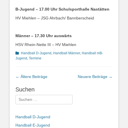
B-Jugend – 17.00 Uhr Schulsporthalle Nastätten
HV Miehlen – JSG Ahrbach/ Bannberscheid
Männer – 17.30 Uhr auswärts
HSV Rhein-Nette III – HV Miehlen
Kategorien
Handball D-Jugend
,
Handball Männer
,
Handball mB-
Jugend
,
Termine
Beitragsnavigation
←
Ältere Beiträge
Neuere Beiträge
→
Suchen
Suchen
nach:
Handball D-Jugend
Handball E-Jugend